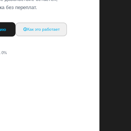
а без переплат.
цию
Как это работает
а 0%