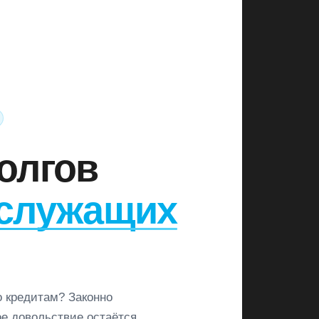
олгов
служащих
о кредитам? Законно
е довольствие остаётся,