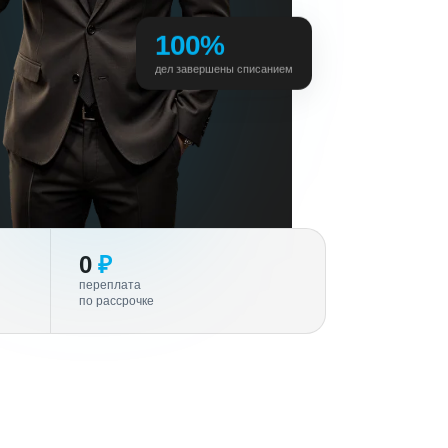
100%
дел завершены списанием
0
₽
переплата
по рассрочке