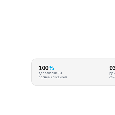
100
%
9
дел завершены
руб
полным списанием
спи