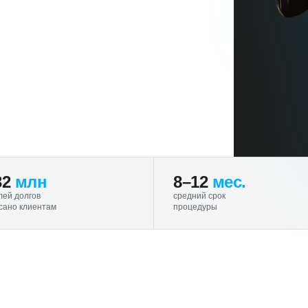
32
млн
8–12
мес.
лей долгов
средний срок
сано клиентам
процедуры