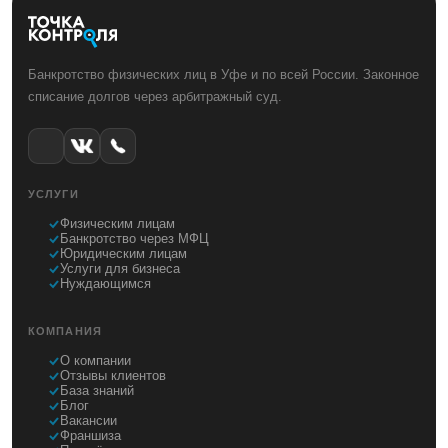
Банкротство физических лиц в Уфе и по всей России. Законное
списание долгов через арбитражный суд.
УСЛУГИ
Физическим лицам
Банкротство через МФЦ
Юридическим лицам
Услуги для бизнеса
Нуждающимся
КОМПАНИЯ
О компании
Отзывы клиентов
База знаний
Блог
Вакансии
Франшиза