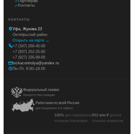
Партнёрам
Контакты
КОНТАКТЫ
Уфа, Жукова 23
Октябрьский район
Открыть на карте →
+7 (347) 266-45-00
+7 (937) 252-25-00
+7 (927) 335-99-00
tockacontrolya@yandex.ru
Пн–Пт, 9:00–18:00
Федеральный сервис
банкротства граждан
Работаем по всей России
дистанционно и в офисе
100%
дел завершены
932 млн ₽
долгов
полным списанием
списано клиентам