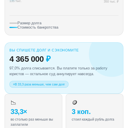
135 тыс.
350 тыс. ₽
Размер долга
Стоимость банкротства
ВЫ СПИШЕТЕ ДОЛГ И СЭКОНОМИТЕ
4 365 000
₽
97,0% долга списывается. Вы платите только за работу
юристов — остальное суд аннулирует навсегда.
В 33,3 раза меньше, чем сам долг
📉
🪙
33,3×
3 коп.
во столько раз меньше вы
стоил каждый рубль долга
заплатили