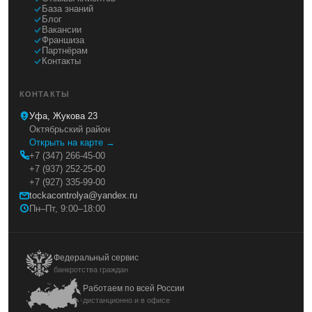
База знаний
Блог
Вакансии
Франшиза
Партнёрам
Контакты
КОНТАКТЫ
Уфа, Жукова 23
Октябрьский район
Открыть на карте →
+7 (347) 266-45-00
+7 (937) 252-25-00
+7 (927) 335-99-00
tockacontrolya@yandex.ru
Пн–Пт, 9:00–18:00
Федеральный сервис
банкротства граждан
Работаем по всей России
дистанционно и в офисе