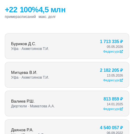
+22
100%
4,5 млн
примера
списаний
макс. долг
1 713 335 ₽
Буриков Д.С.
05.05.2026
Уфа · Ахметзянов Т.И.
Федресурс
2 182 205 ₽
Митцева В.И.
13.05.2026
Уфа · Ахметзянов Т.И.
Федресурс
813 859 ₽
Валиев Р.Ш.
14.01.2025
Дюртюли · Маматова А.А.
Федресурс
4 540 057 ₽
Даянов Р.А.
06.09.2022