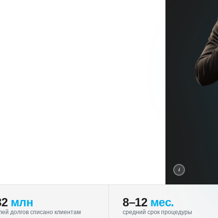
i
32
млн
8–12
мес.
лей долгов списано клиентам
средний срок процедуры