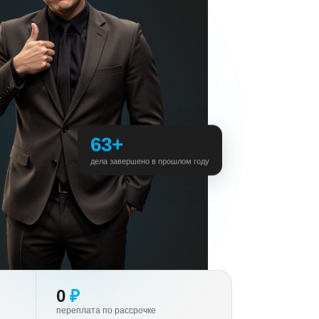
63+
дела завершено в прошлом году
0
₽
переплата по рассрочке