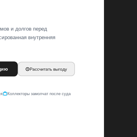
ймов и долгов перед
сированная внутренняя
цию
Рассчитать выгоду
ся
Коллекторы замолчат после суда