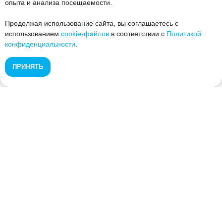
опыта и анализа посещаемости.
Продолжая использование сайта, вы соглашаетесь с
использованием
cookie-файлов
в соответствии с
Политикой
конфиденциальности
.
ПРИНЯТЬ
Банкротство физических лиц в Уфе и по всей России. Законное
списание долгов через арбитражный суд.
УСЛУГИ
Физическим лицам
Банкротство через МФЦ
Юридическим лицам