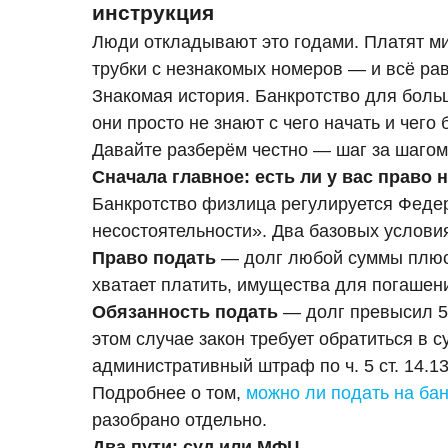
инструкция
Люди откладывают это годами. Платят м
трубки с незнакомых номеров — и всё рав
Знакомая история. Банкротство для боль
они просто не знают с чего начать и чего 
Давайте разберём честно — шаг за шагом
Сначала главное: есть ли у вас право 
Банкротство физлица регулируется Фед
несостоятельности». Два базовых услови
Право подать
— долг любой суммы плюс 
хватает платить, имущества для погашения 
Обязанность подать
— долг превысил 50
этом случае закон требует обратиться в 
административный штраф по ч. 5 ст. 14.1
Подробнее о том,
можно ли подать на ба
разобрано отдельно.
Два пути: суд или МФЦ