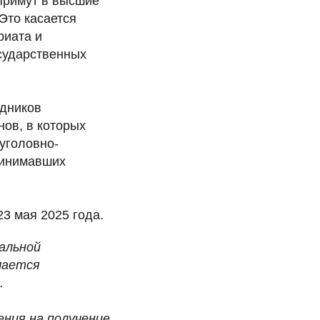
 примут в высшие
Это касается
риата и
осударственных
удников
ов, в которых
уголовно-
ринимавших
23 мая 2025 года.
альной
мается
.
ения на получение