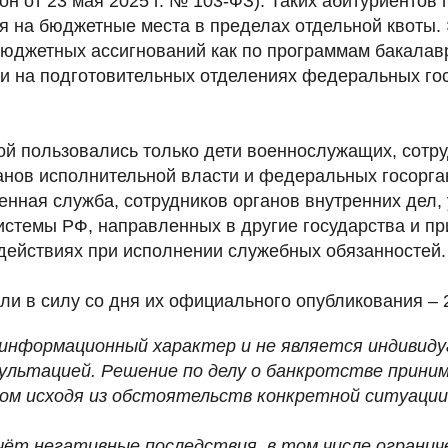
н от 23 мая 2025 г. № 103-ФЗ). Таких абитуриентов
я на бюджетные места в пределах отдельной квоты. 
 бюджетных ассигнований как по программам бакалав
к и на подготовительных отделениях федеральных г
той пользовались только дети военнослужащих, сотр
нов исполнительной власти и федеральных госорган
нная служба, сотрудников органов внутренних дел, 
истемы РФ, направленных в другие государства и п
 действиях при исполнении служебных обязанностей.
ли в силу со дня их официального опубликования – 
информационный характер и не является индивиду
ультацией. Решение по делу о банкротстве прини
ом исходя из обстоятельств конкретной ситуации
ёт негативные последствия, в том числе огранич