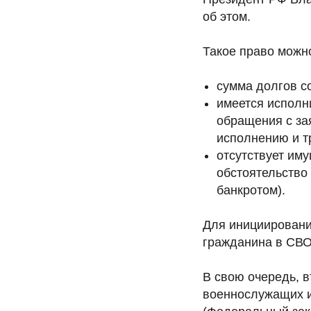
об этом.
Такое право можно
сумма долгов со
имеется исполн
обращения с за
исполнению и т
отсутствует им
обстоятельство
банкротом).
Для инициировани
гражданина в СВО
В свою очередь, 
военнослужащих и