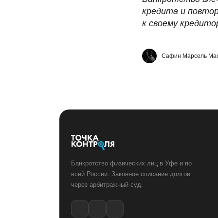
кредита и повто
к своему кредито
Сафин Марсель Ма
Банкротство физических лиц в Уфе и по
всей России. Законное списание долгов
через арбитражный суд.