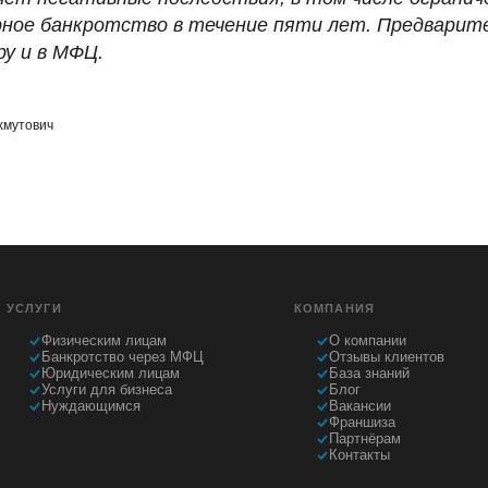
рное банкротство в течение пяти лет. Предварит
ру и в МФЦ.
хмутович
УСЛУГИ
КОМПАНИЯ
Физическим лицам
О компании
Банкротство через МФЦ
Отзывы клиентов
Юридическим лицам
База знаний
Услуги для бизнеса
Блог
Нуждающимся
Вакансии
Франшиза
Партнёрам
Контакты