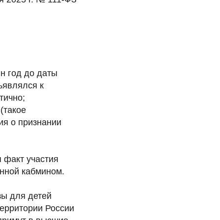
н год до даты
ъявлялся к
тично;
(такое
ия о признании
 факт участия
нной кабмином.
зы для детей
территории России