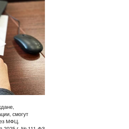
ждане,
ции, смогут
рез МФЦ.
 2025 г. № 111-ФЗ