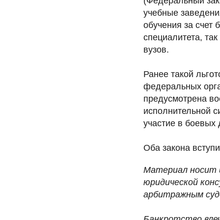
(Федеральный зако
учебные заведени
обучения за счет
специалитета, та
вузов.
Ранее такой льго
федеральных орга
предусмотрена вое
исполнительной с
участие в боевых
Оба закона вступи
Материал носит 
юридической конс
арбитражным суд
Банкротство влеч