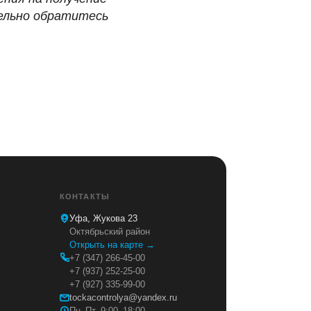
ельно обратитесь
КОНТАКТЫ
Уфа, Жукова 23
Октябрьский район
Открыть на карте →
+7 (347) 266-45-00
+7 (937) 252-25-00
+7 (927) 335-99-00
tockacontrolya@yandex.ru
Пн–Пт, 9:00–18:00