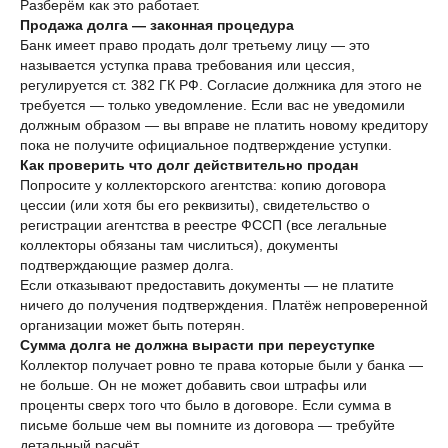
Разберём как это работает.
Продажа долга — законная процедура
Банк имеет право продать долг третьему лицу — это
называется уступка права требования или цессия,
регулируется ст. 382 ГК РФ. Согласие должника для этого не
требуется — только уведомление. Если вас не уведомили
должным образом — вы вправе не платить новому кредитору
пока не получите официальное подтверждение уступки.
Как проверить что долг действительно продан
Попросите у коллекторского агентства: копию договора
цессии (или хотя бы его реквизиты), свидетельство о
регистрации агентства в реестре ФССП (все легальные
коллекторы обязаны там числиться), документы
подтверждающие размер долга.
Если отказывают предоставить документы — не платите
ничего до получения подтверждения. Платёж непроверенной
организации может быть потерян.
Сумма долга не должна вырасти при переуступке
Коллектор получает ровно те права которые были у банка —
не больше. Он не может добавить свои штрафы или
проценты сверх того что было в договоре. Если сумма в
письме больше чем вы помните из договора — требуйте
детальный расчёт.