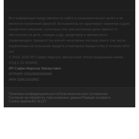
Вся информация представлена на сайте в ознакомительных целях и не
является публичной офертой. Исполнитель не гарантирует принятие судом
конкретного решения, поскольку итог рассмотрения дела зависит от
обстоятельств дела, позиции суда, кредиторов и финансового
управляющего. Банкротство влечёт негативные последствия в том числе
ограничения на получение кредита и повторное банкротство в течение пяти
лет.
© 2019–2026 ИП Сафин Марсель Махмутович (Регистрационный номер
ОПД 2-25-020400)
ИП Сафин Марсель Махмутович
ОГРНИП 325028000029689
ИНН 026611810852
Политика конфиденциальности
Пользовательское соглашение
Согласие на обработку персональных данных
Порядок возврата
Cookie-файлы
ФЗ №127